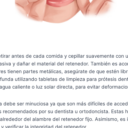
tirar antes de cada comida y cepillar suavemente con un
asiva y dañar el material del retenedor. También es aco
ores tienen partes metálicas, asegúrate de que estén lib
funda utilizando tabletas de limpieza para prótesis de
ua caliente o luz solar directa, para evitar deformacio
eza debe ser minuciosa ya que son más difíciles de accede
es recomendados por su dentista u ortodoncista. Estas h
 alrededor del alambre del retenedor fijo. Asimismo, es 
y verificar la integridad del retenedor.