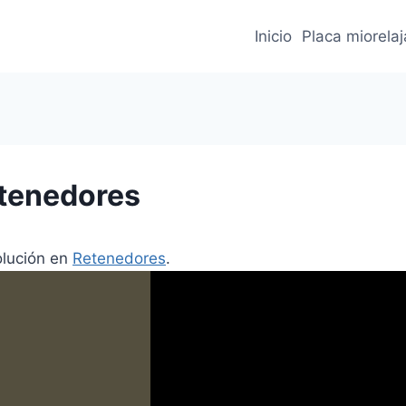
Inicio
Placa miorela
etenedores
olución en
Retenedores
.