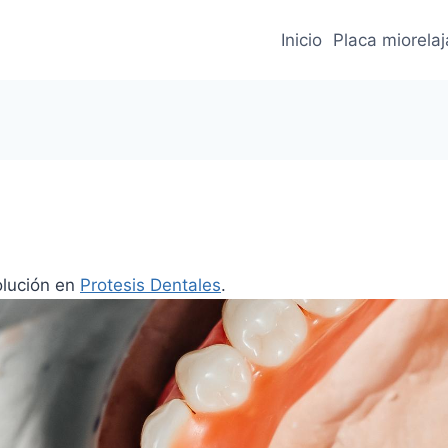
Inicio
Placa miorela
olución en
Protesis Dentales
.