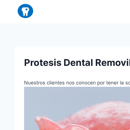
Saltar
al
contenido
Protesis Dental Removi
Nuestros clientes nos conocen por tener la s