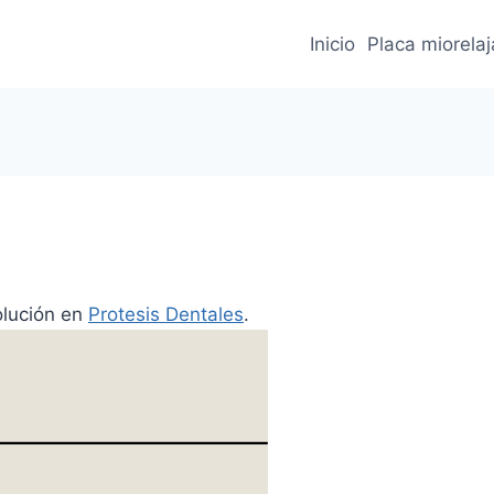
Inicio
Placa miorela
olución en
Protesis Dentales
.