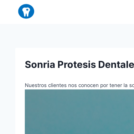
Saltar
al
contenido
Sonria Protesis Dental
Nuestros clientes nos conocen por tener la s