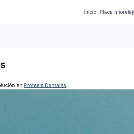
Inicio
Placa miorela
es
olución en
Protesis Dentales
.