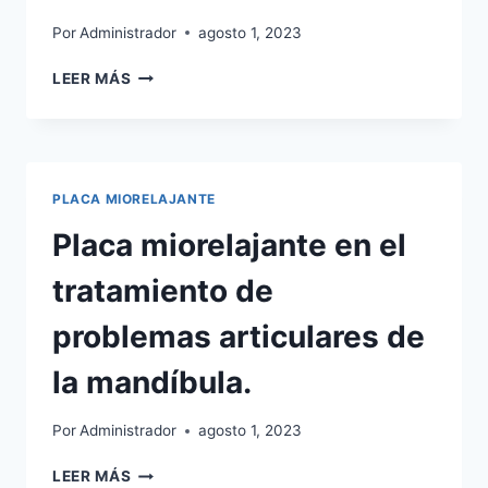
Por
Administrador
agosto 1, 2023
PLACA
LEER MÁS
MIORELAJANTE
EN
EL
DEPORTE
DE
PLACA MIORELAJANTE
ALTO
RENDIMIENTO.
Placa miorelajante en el
tratamiento de
problemas articulares de
la mandíbula.
Por
Administrador
agosto 1, 2023
PLACA
LEER MÁS