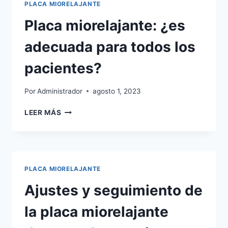
PLACA MIORELAJANTE
EL
ALIVIO
Placa miorelajante: ¿es
DEL
DOLOR
adecuada para todos los
MANDIBULAR.
pacientes?
Por
Administrador
agosto 1, 2023
PLACA
LEER MÁS
MIORELAJANTE:
¿ES
ADECUADA
PARA
TODOS
PLACA MIORELAJANTE
LOS
PACIENTES?
Ajustes y seguimiento de
la placa miorelajante