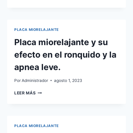
MIORELAJANTE
EN
EL
TRATAMIENTO
DE
PLACA MIORELAJANTE
PROBLEMAS
ARTICULARES
Placa miorelajante y su
DE
LA
efecto en el ronquido y la
MANDÍBULA.
apnea leve.
Por
Administrador
agosto 1, 2023
PLACA
LEER MÁS
MIORELAJANTE
Y
SU
EFECTO
EN
PLACA MIORELAJANTE
EL