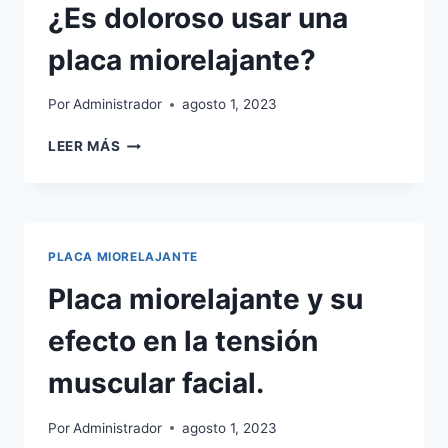
RONQUIDO
¿Es doloroso usar una
Y
LA
placa miorelajante?
APNEA
LEVE.
Por
Administrador
agosto 1, 2023
¿ES
LEER MÁS
DOLOROSO
USAR
UNA
PLACA
MIORELAJANTE?
PLACA MIORELAJANTE
Placa miorelajante y su
efecto en la tensión
muscular facial.
Por
Administrador
agosto 1, 2023