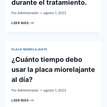
durante el tratamiento.
Por
Administrador
agosto 1, 2023
AJUSTES
LEER MÁS
Y
SEGUIMIENTO
DE
LA
PLACA
PLACA MIORELAJANTE
MIORELAJANTE
DURANTE
¿Cuánto tiempo debo
EL
TRATAMIENTO.
usar la placa miorelajante
al día?
Por
Administrador
agosto 1, 2023
¿CUÁNTO
LEER MÁS
TIEMPO