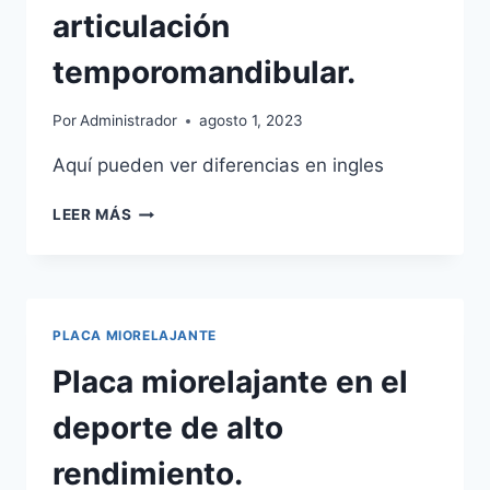
articulación
temporomandibular.
Por
Administrador
agosto 1, 2023
Aquí pueden ver diferencias en ingles
PLACA
LEER MÁS
MIORELAJANTE
PARA
REDUCIR
EL
ESTRÉS
PLACA MIORELAJANTE
EN
LA
Placa miorelajante en el
ARTICULACIÓN
TEMPOROMANDIBULAR.
deporte de alto
rendimiento.