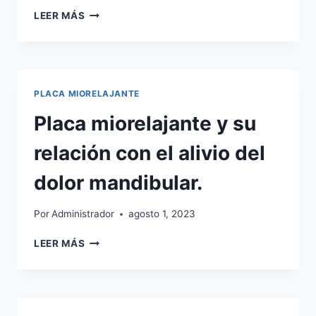
PLACA
LEER MÁS
MIORELAJANTE
Y
SU
EFECTO
EN
PLACA MIORELAJANTE
LA
TENSIÓN
Placa miorelajante y su
MUSCULAR
FACIAL.
relación con el alivio del
dolor mandibular.
Por
Administrador
agosto 1, 2023
PLACA
LEER MÁS
MIORELAJANTE
Y
SU
RELACIÓN
CON